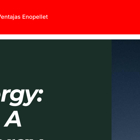
entajas Enopellet
rgy:
 A