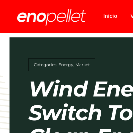
Skip
to
Inicio
V
content
Categories:
Energy
,
Market
Wind Ene
Switch To