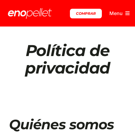
Skip
to
Menu
COMPRAR
content
INICIO
Política de
VENTAJAS ENOPELLET
privacidad
LA ALCOHOLERA
COMPRAR
Quiénes somos