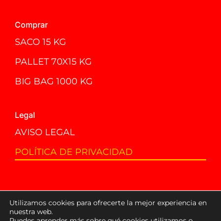
Comprar
SACO 15 KG
PALLET 70X15 KG
BIG BAG 1000 KG
Legal
AVISO LEGAL
POLÍTICA DE PRIVACIDAD
Utilizamos cookies para ofrecerte la mejor experiencia en
© 2024 - 2026 ENOPELLET | La Alcoholera -
nuestra web.
www.alcoholera.es
Puedes aprender más sobre qué cookies utilizamos o